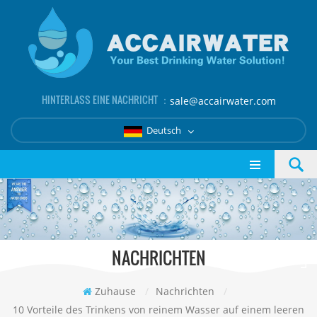
HINTERLASS EINE NACHRICHT ：
sale@accairwater.com
Deutsch
NACHRICHTEN
Zuhause
/
Nachrichten
/
10 Vorteile des Trinkens von reinem Wasser auf einem leeren