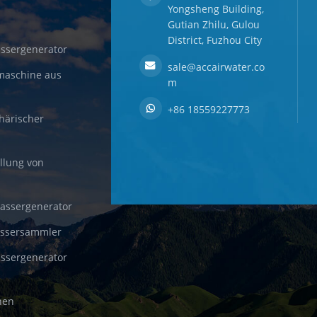
Yongsheng Building,
Gutian Zhilu, Gulou
District, Fuzhou City
ssergenerator
sale@accairwater.co
maschine aus
m
+86 18559227773
härischer
llung von
wassergenerator
assersammler
ssergenerator
nen