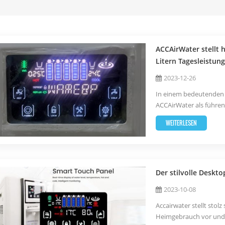
ACCAirWater stellt
Litern Tagesleistung
2023-12-26
In einem bedeutenden S
ACCAirWater als führen
neuestes Produkt vor –
WEITERLESEN
beeindruckende 100 Lit
Der stilvolle Deskt
2023-10-08
Accairwater stellt stol
Heimgebrauch vor und 