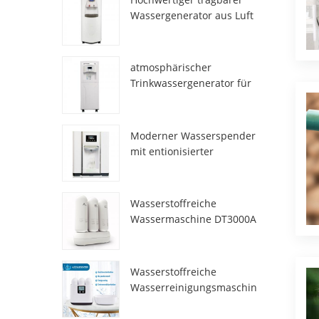
Wassergenerator aus Luft
HR-77M
atmosphärischer
Trinkwassergenerator für
den Heimgebrauch hr-88c
Moderner Wasserspender
mit entionisierter
Frischatmosphäre
ZL9510W
Wasserstoffreiche
Wassermaschine DT3000A
Wasserstoffreiche
Wasserreinigungsmaschin
e DT6000A