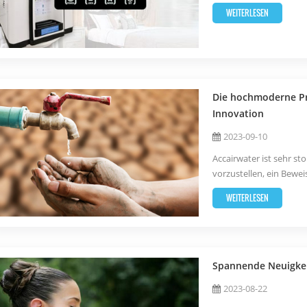
Hause. Dieses elegante
WEITERLESEN
reines, erfrischendes W
Die hochmoderne Pr
Innovation
2023-09-10
Accairwater ist sehr s
vorzustellen, ein Bewe
und Innovation. Diese
WEITERLESEN
Fertigung dar und integ
Spannende Neuigkei
2023-08-22