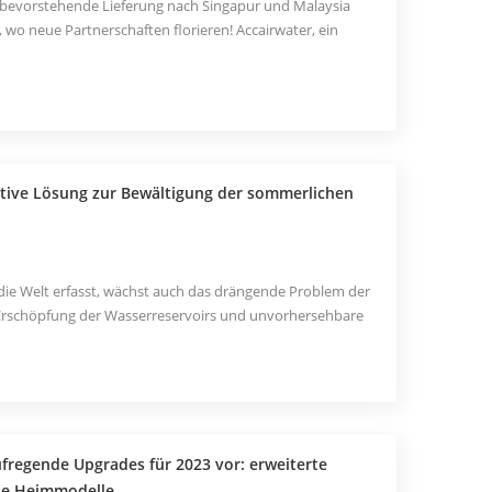
e bevorstehende Lieferung nach Singapur und Malaysia
wo neue Partnerschaften florieren! Accairwater, ein
der Luft-Wasser-Technologie, wird lokale Büros,
fentliche Räume revolutionieren, indem es eine
ative Lösung zur Bewältigung der sommerlichen
e Welt erfasst, wächst auch das drängende Problem der
Erschöpfung der Wasserreservoirs und unvorhersehbare
tellen insbesondere in den heißen Sommermonaten eine
ccairwater, ein bahnbrechender Hersteller von Luft-
aufregende Upgrades für 2023 vor: erweiterte
ue Heimmodelle