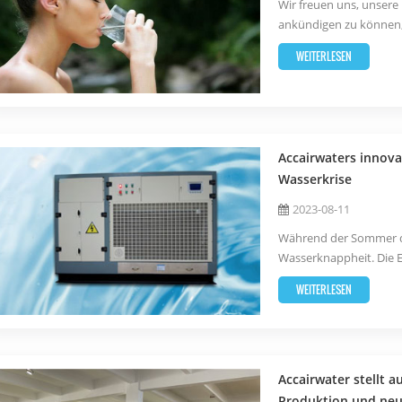
Wir freuen uns, unser
ankündigen zu können, 
führender Innovator in 
WEITERLESEN
Einkaufszentren und öf
zuverlässige...
Accairwaters innov
Wasserkrise
2023-08-11
Während der Sommer di
Wasserknappheit. Die 
Niederschlagsmuster s
WEITERLESEN
Herausforderung dar. A
Wass...
Accairwater stellt 
Produktion und ne