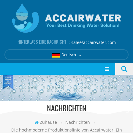
HINTERLASS EINE NACHRICHT ：
sale@accairwater.com
Deutsch
NACHRICHTEN
Zuhause
/
Nachrichten
/
Die hochmoderne Produktionslinie von Accairwater: Ein