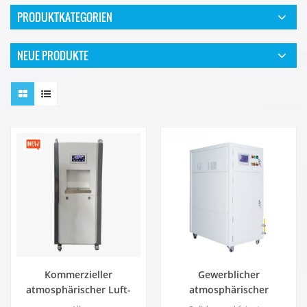
PRODUKTKATEGORIEN
NEUE PRODUKTE
Kommerzieller
Gewerblicher
atmosphärischer Luft-
atmosphärischer
Wasser-Generator 100
Wassergenerator 100L EA-