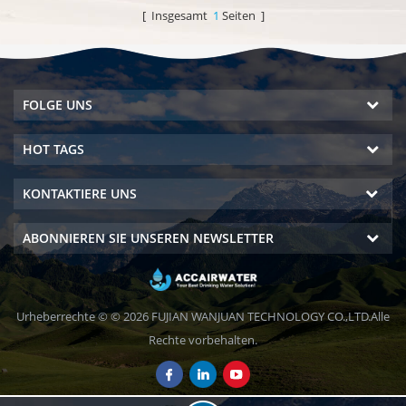
von Wasser aus der Luft, DOW
atmosphärische
[ Insgesamt
1
Seiten ]
RO-System. Heiß & amp; kalte
Wassergenerator geben Ihnen
reine Wasserleistung. LCD-
reich und Sicherheit
Bildschirm.
Trinkwasser!
FOLGE UNS
HOT TAGS
KONTAKTIERE UNS
ABONNIEREN SIE UNSEREN NEWSLETTER
Urheberrechte © © 2026 FUJIAN WANJUAN TECHNOLOGY CO.,LTD.Alle
Rechte vorbehalten.