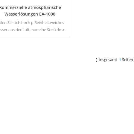
Kommerzielle atmosphärische
Wasserlösungen EA-1000
len Sie sich hoch p Reinheit weiches
sser aus der Luft, nur eine Steckdose
zum Anschließen des Generators ist
orderlich.Industrielle atmosphärische
ssergenerator geben Ihnen reich und
Sicherheit Trinkwasser!
[ Insgesamt
1
Seiten