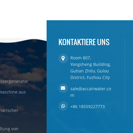
KONTAKTIERE UNS
Room 807,
Yongsheng Building,
Gutian Zhilu, Gulou
District, Fuzhou City
ssergenerator
sale@accairwater.co
maschine aus
m
+86 18559227773
härischer
llung von