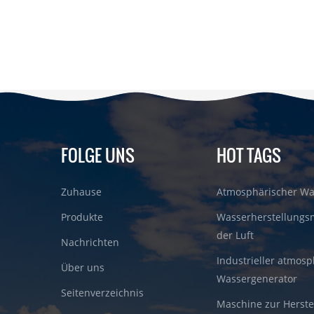
FOLGE UNS
HOT TAGS
Zuhause
Atmosphärischer Wa
Produkte
Wasserherstellungs
der Luft
Nachrichten
Industrieller atmosp
Über uns
Wassergenerator
Seitenverzeichnis
Maschine zur Herste