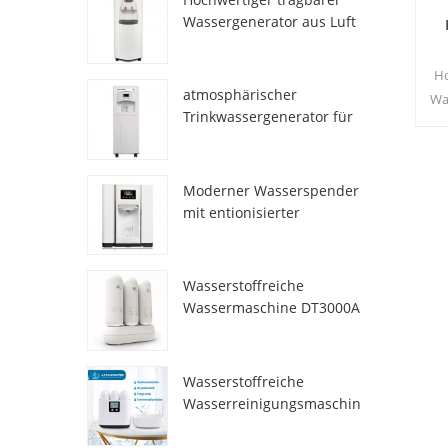
Wassergenerator aus Luft
HR-77M
Ho
atmosphärischer
Wa
Trinkwassergenerator für
den Heimgebrauch hr-88c
erf
Wa
Moderner Wasserspender
mit entionisierter
Frischatmosphäre
ZL9510W
Wasserstoffreiche
Wassermaschine DT3000A
Wasserstoffreiche
Wasserreinigungsmaschin
e DT6000A