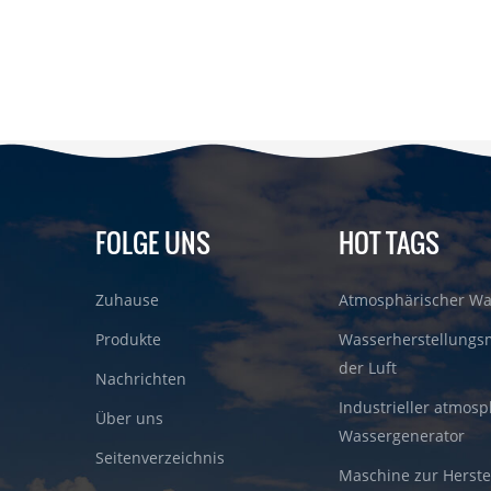
FOLGE UNS
HOT TAGS
Zuhause
Atmosphärischer Wa
Produkte
Wasserherstellungs
der Luft
Nachrichten
Industrieller atmosp
Über uns
Wassergenerator
Seitenverzeichnis
Maschine zur Herste