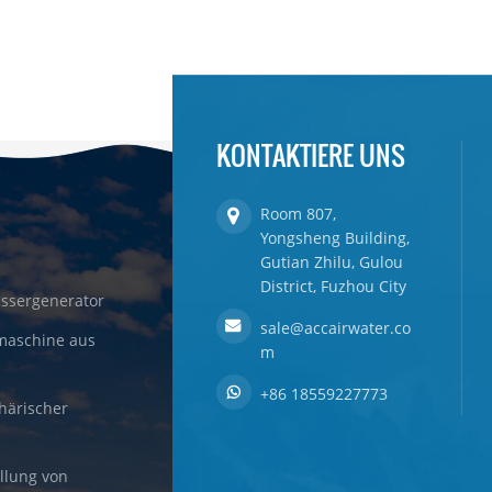
KONTAKTIERE UNS
Room 807,
Yongsheng Building,
Gutian Zhilu, Gulou
District, Fuzhou City
ssergenerator
sale@accairwater.co
maschine aus
m
+86 18559227773
härischer
llung von