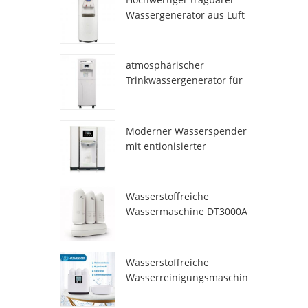
Wassergenerator aus Luft
HR-77M
atmosphärischer
Trinkwassergenerator für
den Heimgebrauch hr-88c
Moderner Wasserspender
mit entionisierter
Frischatmosphäre
ZL9510W
Wasserstoffreiche
Wassermaschine DT3000A
Wasserstoffreiche
Wasserreinigungsmaschin
e DT6000A