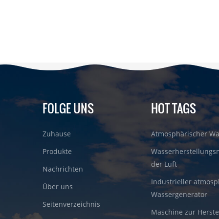
FOLGE UNS
HOT TAGS
Zuhause
Atmosphärischer Wa
Produkte
Wasserherstellungs
der Luft
Nachrichten
Industrieller atmosp
Über uns
Wassergenerator
Seitenverzeichnis
Maschine zur Herste