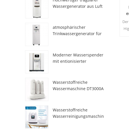
Wassergenerator aus Luft
HR-77M
e
Der
atmosphärischer
Hi
Trinkwassergenerator für
d
den Heimgebrauch hr-88c
Moderner Wasserspender
mit entionisierter
Frischatmosphäre
ZL9510W
Wasserstoffreiche
Wassermaschine DT3000A
Wasserstoffreiche
Wasserreinigungsmaschin
e DT6000A