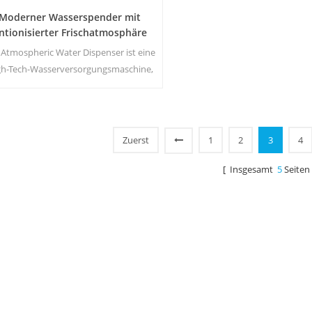
Moderner Wasserspender mit
ntionisierter Frischatmosphäre
ZL9510W
 Atmospheric Water Dispenser ist eine
gh-Tech-Wasserversorgungsmaschine,
ie Trinkwasser von höchster Qualität
liefert, indem sie Wasser aus der
Luftfeuchtigkeit gewinnt.
Zuerst
1
2
3
4
[ Insgesamt
5
Seiten