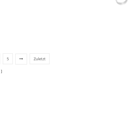
5
Zuletzt
 ]