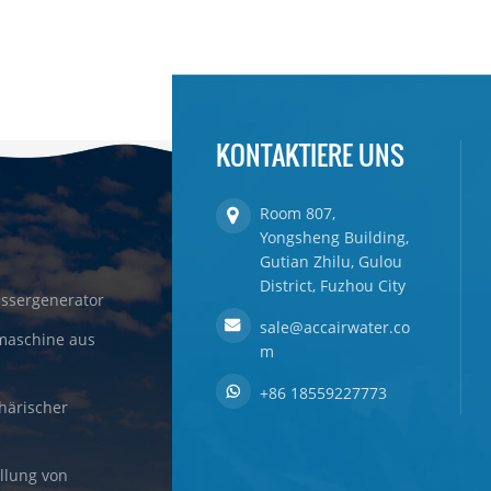
KONTAKTIERE UNS
Room 807,
Yongsheng Building,
Gutian Zhilu, Gulou
District, Fuzhou City
ssergenerator
sale@accairwater.co
maschine aus
m
+86 18559227773
härischer
llung von