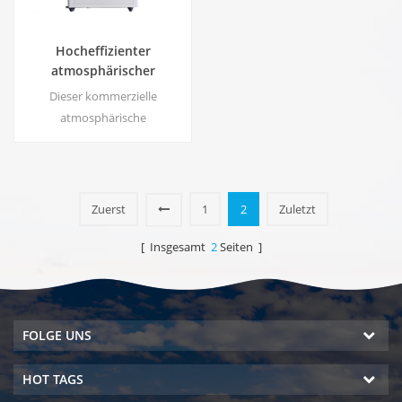
Hocheffizienter
atmosphärischer
Wassergenerator |
Dieser kommerzielle
Heim/Kommerzielles
atmosphärische
umweltfreundliches Gerät
Wassergenerator erzeugt
| EA-60E
hochreines, weiches Wasser
aus Luft. Ideal zum Trinken
auch ohne Chlor.
Zuerst
1
2
Zuletzt
[ Insgesamt
2
Seiten ]
FOLGE UNS
HOT TAGS