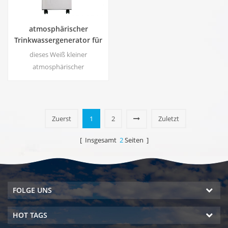
atmosphärischer
Trinkwassergenerator für
den Heimgebrauch hr-88c
dieses Weiß kleiner
atmosphärischer
Wassergenerator für
Wohngebäude wird auch für
Büro verwendet. kalte reine
Wasserleistung. LCD-
Zuerst
1
2
Zuletzt
Bildschirm. Lagerkapazität: 16
l
[ Insgesamt
2
Seiten ]
FOLGE UNS
HOT TAGS