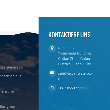
KONTAKTIERE UNS
Room 807,
Yongsheng Building,
Gutian Zhilu, Gulou
District, Fuzhou City
ssergenerator
sale@accairwater.co
maschine aus
m
+86 18559227773
härischer
llung von