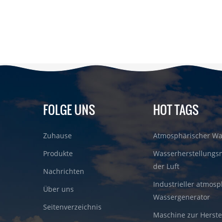
FOLGE UNS
HOT TAGS
Zuhause
Atmosphärischer Wa
Produkte
Wasserherstellungs
der Luft
Nachrichten
Industrieller atmosp
Über uns
Wassergenerator
Seitenverzeichnis
Maschine zur Herste