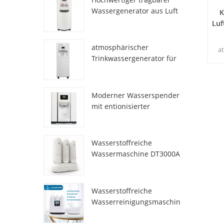
Wassergenerator aus Luft
K
HR-77M
Luf
atmosphärischer
a
Trinkwassergenerator für
kön
den Heimgebrauch hr-88c
Moderner Wasserspender
K
mit entionisierter
Frischatmosphäre
G
ZL9510W
Wasserstoffreiche
aut
Wassermaschine DT3000A
Wasserstoffreiche
Wasserreinigungsmaschin
e DT6000A