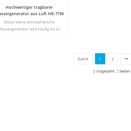
Hochwertiger tragbarer
ssergenerator aus Luft HR-77M
Dieser kleine atmosphärische
Wassergenerator wird häufig für zu
se und im Büro verwendet. Geben Sie
herheit und reines Trinkwasser. Heißes
 kaltes reines Wasser. LCD-Bildschirm.
Zuerst
1
2
[ Insgesamt
2
Seiten