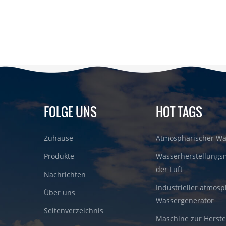
FOLGE UNS
HOT TAGS
Zuhause
Atmosphärischer Wa
Produkte
Wasserherstellungs
der Luft
Nachrichten
Industrieller atmosp
Über uns
Wassergenerator
Seitenverzeichnis
Maschine zur Herste