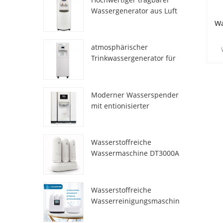
Wassergenerator aus Luft
HR-77M
Wa
atmosphärischer
Trinkwassergenerator für
Hau
den Heimgebrauch hr-88c
Sic
und
Moderner Wasserspender
mit entionisierter
Frischatmosphäre
ZL9510W
Wasserstoffreiche
Wassermaschine DT3000A
Wasserstoffreiche
Wasserreinigungsmaschin
e DT6000A