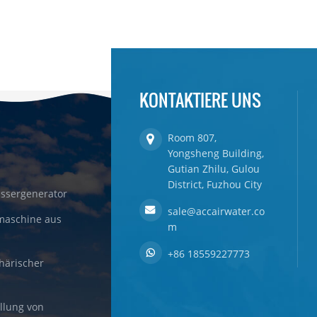
KONTAKTIERE UNS
Room 807,
Yongsheng Building,
Gutian Zhilu, Gulou
District, Fuzhou City
ssergenerator
sale@accairwater.co
maschine aus
m
+86 18559227773
härischer
llung von