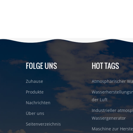
FOLGE UNS
HOT TAGS
Zuhause
Atmosphärischer Wa
Produkte
Wasserherstellungs
der Luft
Nachrichten
Industrieller atmosp
Über uns
Wassergenerator
Seitenverzeichnis
Maschine zur Herste