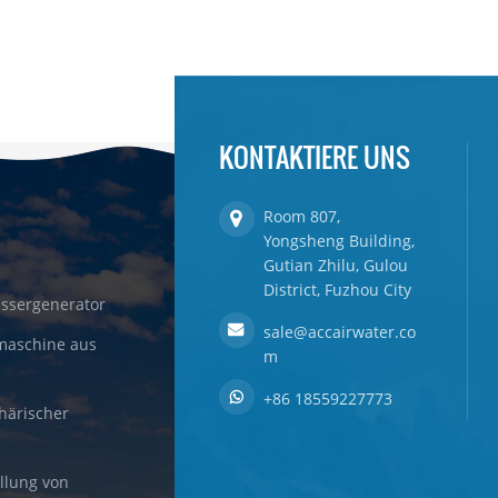
KONTAKTIERE UNS
Room 807,
Yongsheng Building,
Gutian Zhilu, Gulou
District, Fuzhou City
ssergenerator
sale@accairwater.co
maschine aus
m
+86 18559227773
härischer
llung von