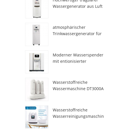
Wassergenerator aus Luft
HR-77M
atmosphärischer
Trinkwassergenerator für
den Heimgebrauch hr-88c
Moderner Wasserspender
mit entionisierter
Frischatmosphäre
ZL9510W
Wasserstoffreiche
Wassermaschine DT3000A
Wasserstoffreiche
Wasserreinigungsmaschin
e DT6000A