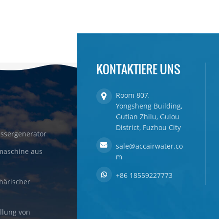
KONTAKTIERE UNS
Room 807,
Yongsheng Building,
Gutian Zhilu, Gulou
District, Fuzhou City
ssergenerator
sale@accairwater.co
maschine aus
m
+86 18559227773
härischer
llung von