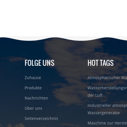
FOLGE UNS
HOT TAGS
Zuhause
Atmosphärischer Wa
Produkte
Wasserherstellungs
der Luft
Nachrichten
Industrieller atmosp
Über uns
Wassergenerator
Seitenverzeichnis
Maschine zur Herste