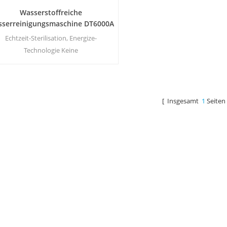
Wasserstoffreiche
serreinigungsmaschine DT6000A
Echtzeit-Sterilisation, Energize-
Technologie Keine
Sekundärverschmutzung, kein
genartiger Geruch Energieeinsparung
nd Umweltschutz Druckregulierung,
ne Leckagegefahr Keine Stromkosten,
[ Insgesamt
1
Seiten
keine Wasserkosten