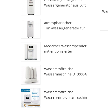
Wassergenerator aus Luft
HR-77M
Was
atmosphärischer
Trinkwassergenerator für
den Heimgebrauch hr-88c
ei
u
Moderner Wasserspender
kei
mit entionisierter
Frischatmosphäre
ZL9510W
Wasserstoffreiche
Wassermaschine DT3000A
Wasserstoffreiche
Wasserreinigungsmaschin
e DT6000A