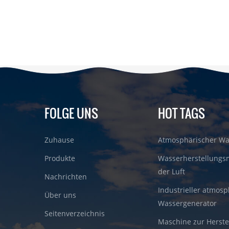
FOLGE UNS
HOT TAGS
Zuhause
Atmosphärischer Wa
Produkte
Wasserherstellungs
der Luft
Nachrichten
Industrieller atmosp
Über uns
Wassergenerator
Seitenverzeichnis
Maschine zur Herste