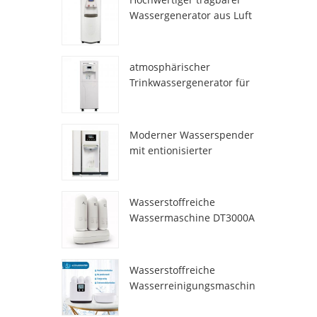
Wassergenerator aus Luft
HR-77M
atmosphärischer
Trinkwassergenerator für
den Heimgebrauch hr-88c
Moderner Wasserspender
mit entionisierter
Frischatmosphäre
ZL9510W
Wasserstoffreiche
Wassermaschine DT3000A
Wasserstoffreiche
Wasserreinigungsmaschin
e DT6000A