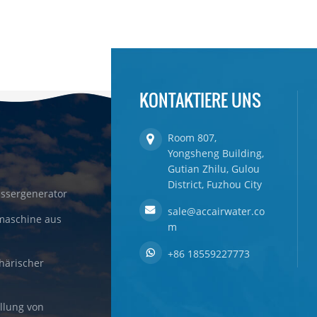
KONTAKTIERE UNS
Room 807,
Yongsheng Building,
Gutian Zhilu, Gulou
District, Fuzhou City
ssergenerator
sale@accairwater.co
maschine aus
m
+86 18559227773
härischer
llung von