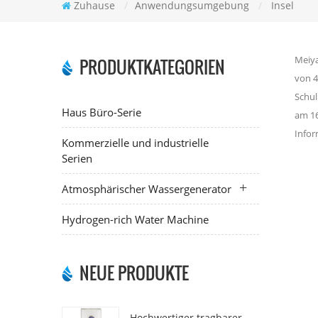
Zuhause
/
Anwendungsumgebung
/
Insel
Meiya
PRODUKTKATEGORIEN
von 4
Schul
Haus Büro-Serie
am 16
Infor
Kommerzielle und industrielle
Serien
Atmosphärischer Wassergenerator
Hydrogen-rich Water Machine
NEUE PRODUKTE
Hochwertiger tragbarer