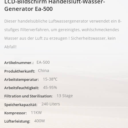
LCD-Bildschirm Handelsluft-Wasser-
Generator Ea-500
Dieser handelsübliche Luftwassergenerator verwendet ein 8-
stufiges Filterverfahren, um gereinigtes, wohlschmeckendes
Wasser aus der Luft zu erzeugen
! Sicherheitswasser, kein
Abfall!
EA-500
Artikelnummer.:
China
Produktherkunft:
15-38℃
Arbeitstemperatur:
45-95%
Arbeitsfeuchtigkeit:
13 Stage
Filtration und Sterilisation:
240 Liters
Speicherkapazität:
11KW
Kompressor:
400W
Lüfterleistung: