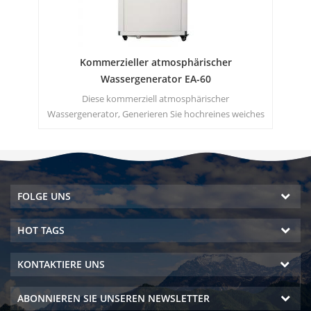
Kommerzieller atmosphärischer
s
Wassergenerator EA-60
Diese kommerziell atmosphärischer
s
Wassergenerator, Generieren Sie hochreines weiches
lor.
Wasser aus der Luft. Ideal zum Trinken auch ohne
Chlor.
FOLGE UNS
HOT TAGS
KONTAKTIERE UNS
ABONNIEREN SIE UNSEREN NEWSLETTER