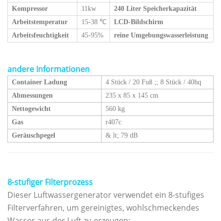
Kompressor
11kw
240 Liter Speicherkapazität
Arbeitstemperatur
15-38
℃
LCD-Bildschirm
Arbeitsfeuchtigkeit
45-95%
reine Umgebungswasserleistung
andere Informationen
Container Ladung
4 Stück / 20 Fuß
;;
8 Stück / 40hq
Abmessungen
235 x 85 x 145 cm
Nettogewicht
560 kg
Gas
r407c
Geräuschpegel
& lt; 79 dB
8-stufiger Filterprozess
Dieser Luftwassergenerator verwendet ein 8-stufiges
Filterverfahren, um gereinigtes, wohlschmeckendes
Wasser aus der Luft zu erzeugen: