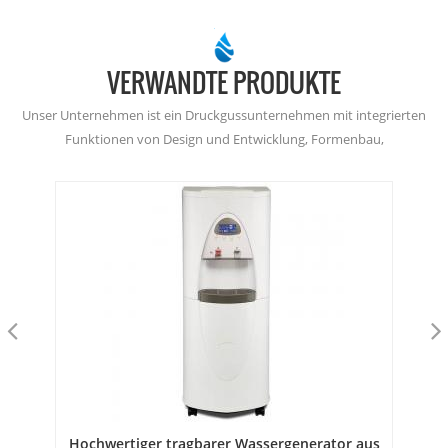
VERWANDTE PRODUKTE
Unser Unternehmen ist ein Druckgussunternehmen mit integrierten
Funktionen von Design und Entwicklung, Formenbau,
Druckgussproduktion, Präzisionsbearbeitung und
Oberflächenbehandlung.
Hochwertiger tragbarer Wassergenerator aus
a