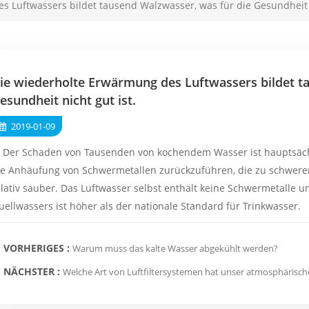
 Luftwassers bildet tausend Walzwasser, was für die Gesundheit n
ie wiederholte Erwärmung des Luftwassers bildet t
esundheit nicht gut ist.
2019-01-09
: Der Schaden von Tausenden von kochendem Wasser ist hauptsäch
ie Anhäufung von Schwermetallen zurückzuführen, die zu schwere
elativ sauber. Das Luftwasser selbst enthält keine Schwermetalle un
uellwassers ist höher als der nationale Standard für Trinkwasser.
VORHERIGES :
Warum muss das kalte Wasser abgekühlt werden?
NÄCHSTER :
Welche Art von Luftfiltersystemen hat unser atmosphärisc