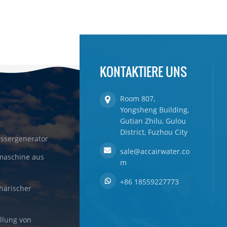
KONTAKTIERE UNS
Room 807,
Yongsheng Building,
Gutian Zhilu, Gulou
District, Fuzhou City
ssergenerator
sale@accairwater.co
maschine aus
m
+86 18559227773
härischer
llung von