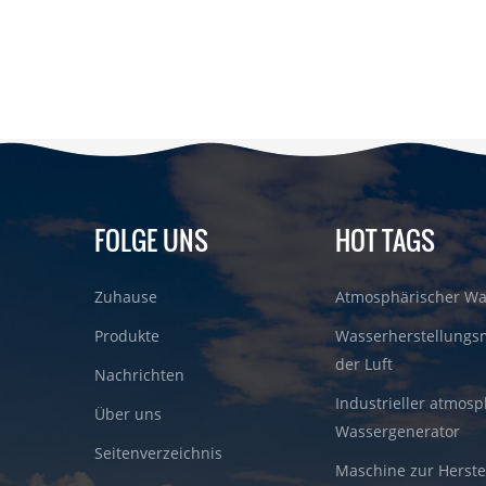
FOLGE UNS
HOT TAGS
Zuhause
Atmosphärischer Wa
Produkte
Wasserherstellungs
der Luft
Nachrichten
Industrieller atmosp
Über uns
Wassergenerator
Seitenverzeichnis
Maschine zur Herste