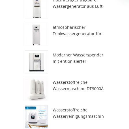
Wassergenerator aus Luft
HR-77M
atmosphärischer
Trinkwassergenerator für
den Heimgebrauch hr-88c
Moderner Wasserspender
mit entionisierter
Frischatmosphäre
ZL9510W
Wasserstoffreiche
Wassermaschine DT3000A
Wasserstoffreiche
Wasserreinigungsmaschin
e DT6000A