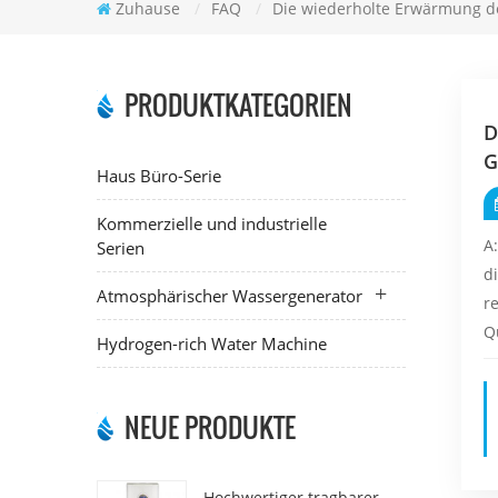
Zuhause
/
FAQ
/
Die wiederholte Erwärmung des
PRODUKTKATEGORIEN
D
G
Haus Büro-Serie
Kommerzielle und industrielle
A
Serien
d
Atmosphärischer Wassergenerator
r
Q
Hydrogen-rich Water Machine
NEUE PRODUKTE
Hochwertiger tragbarer