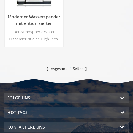
Moderner Wasserspender
mit entionisierter
Frischatmosphäre
Der Atmospheric Water
ZL9510W
Dispenser ist eine High-Tech-
Wasserversorgungsmaschine,
die Trinkwasser von höchster
Qualität liefert, indem sie
Wasser aus der
[ Insgesamt
1
Seiten ]
Luftfeuchtigkeit gewinnt.
FOLGE UNS
HOT TAGS
KONTAKTIERE UNS