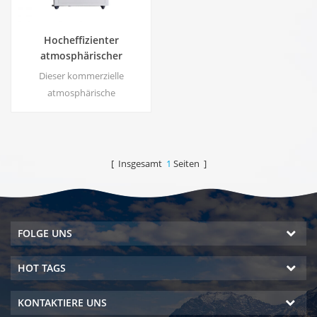
Hocheffizienter
atmosphärischer
Wassergenerator |
Dieser kommerzielle
Heim/Kommerzielles
atmosphärische
umweltfreundliches Gerät
Wassergenerator erzeugt
| EA-60E
hochreines, weiches Wasser
aus Luft. Ideal zum Trinken
auch ohne Chlor.
[ Insgesamt
1
Seiten ]
FOLGE UNS
HOT TAGS
KONTAKTIERE UNS