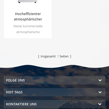
Hocheffizienter
atmosphärischer
Wassergenerator |
Dieser kommerzielle
Heim/Kommerzielles
atmosphärische
umweltfreundliches Gerät
Wassergenerator erzeugt
| EA-60E
hochreines, weiches Wasser
aus Luft. Ideal zum Trinken
auch ohne Chlor.
[ Insgesamt
1
Seiten ]
FOLGE UNS
HOT TAGS
KONTAKTIERE UNS