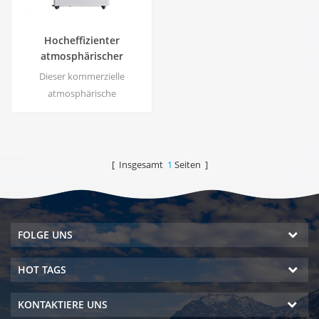
Hocheffizienter
atmosphärischer
Wassergenerator |
Dieser kommerzielle
Heim/Kommerzielles
atmosphärische
umweltfreundliches Gerät
Wassergenerator erzeugt
| EA-60E
hochreines, weiches Wasser
aus Luft. Ideal zum Trinken
auch ohne Chlor.
[ Insgesamt
1
Seiten ]
FOLGE UNS
HOT TAGS
KONTAKTIERE UNS