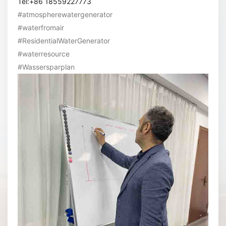
Tel:+86 18559227773
#atmospherewatergenerator
#waterfromair
#ResidentialWaterGenerator
#waterresource
#Wassersparplan