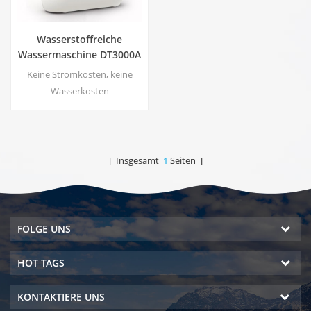
Wasserstoffreiche
Wassermaschine DT3000A
Keine Stromkosten, keine
Wasserkosten
Druckregulierung, keine
Leckagegefahr
Energieeinsparung und
Umweltschutz Echtzeit-
[ Insgesamt
1
Seiten ]
Sterilisation, Energize-
Technologie Keine
Sekundärverschmutzung, kein
eigenartiger Geruch
FOLGE UNS
HOT TAGS
KONTAKTIERE UNS