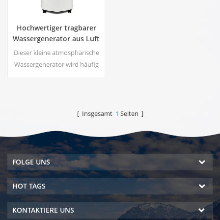
Hochwertiger tragbarer
Wassergenerator aus Luft
HR-77M
Dieser kleine atmosphärische
Wassergenerator wird häufig
für zu Hause und im Büro
verwendet. Geben Sie
Sicherheit und reines
Trinkwasser. Heißes und
[ Insgesamt
1
Seiten ]
kaltes reines Wasser. LCD-
Bildschirm.
FOLGE UNS
HOT TAGS
KONTAKTIERE UNS