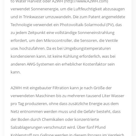
to Water Harvest oder A2WH (http://www.A2WH.com)
verwendet Sonnenenergie, um die Luftfeuchtigkeit abzusaugen
und in Trinkwasser umzuwandeln. Die zum Patent angemeldete
Technologie verwendet ein Photovoltaik-Solarmodul (PV), das
zu jedem Zeitpunkt eine vollständige Sonneneinstrahlung
erfordert, um den Mikrocontroller, die Sensoren, die Ventile
usw. hochzufahren. Da es bei Umgebungstemperaturen
kondensieren kann, ist keine Kühlung erforderlich, was bei
anderen AWG-Systemen ein erheblicher Kostenfaktor sein
kann.
A2WH mit eingebauter Filtration kann je nach Größe der
verwendeten Maschinen bis zu mehreren tausend Liter Wasser
pro Tag produzieren, ohne dass zusätzliche Energie aus dem
Netz entnommen werden muss und die Gefahr besteht, dass
der Boden durch Chemikalien oder konzentrierte
Salzablagerungen verschmutzt wird. Über fünf Pfund
Kohlenstoff pro Gallone werden in diesem Prozess im Vergleich