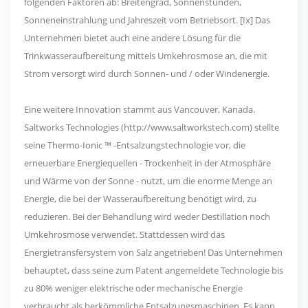
folgenden Faktoren ab: Breitengrad, Sonnenstunden,
Sonneneinstrahlung und Jahreszeit vom Betriebsort. [Ix] Das
Unternehmen bietet auch eine andere Lösung für die
Trinkwasseraufbereitung mittels Umkehrosmose an, die mit
Strom versorgt wird durch Sonnen- und / oder Windenergie.
Eine weitere Innovation stammt aus Vancouver, Kanada.
Saltworks Technologies (http://www.saltworkstech.com) stellte
seine Thermo-Ionic ™ -Entsalzungstechnologie vor, die
erneuerbare Energiequellen - Trockenheit in der Atmosphäre
und Wärme von der Sonne - nutzt, um die enorme Menge an
Energie, die bei der Wasseraufbereitung benötigt wird, zu
reduzieren. Bei der Behandlung wird weder Destillation noch
Umkehrosmose verwendet. Stattdessen wird das
Energietransfersystem von Salz angetrieben! Das Unternehmen
behauptet, dass seine zum Patent angemeldete Technologie bis
zu 80% weniger elektrische oder mechanische Energie
verbraucht als herkömmliche Entsalzungsmaschinen. Es kann