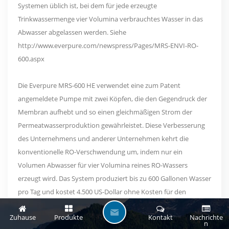
Systemen üblich ist, bei dem für jede erzeugte
Trinkwassermenge vier Volumina verbrauchtes Wasser in das
Abwasser abgelassen werden. Siehe
http://www.everpure.com/newspress/Pages/MRS-ENVI-RO-
600.aspx
Die Everpure MRS-600 HE verwendet eine zum Patent
angemeldete Pumpe mit zwei Köpfen, die den Gegendruck der
Membran aufhebt und so einen gleichmäßigen Strom der
Permeatwasserproduktion gewährleistet. Diese Verbesserung
des Unternehmens und anderer Unternehmen kehrt die
konventionelle RO-Verschwendung um, indem nur ein
Volumen Abwasser für vier Volumina reines RO-Wassers
erzeugt wird. Das System produziert bis zu 600 Gallonen Wasser
pro Tag und kostet 4.500 US-Dollar ohne Kosten für den
Austausch von Filtern und Kartuschen.
H
Zuhause
Produkte
Kontakt
Nachrichte
N
I