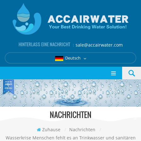
HINTERLASS EINE NACHRICHT ：
sale@accairwater.com
Deutsch
NACHRICHTEN
Zuhause
/
Nachrichten
/
Wasserkrise Menschen fehlt es an Trinkwasser und sanitären