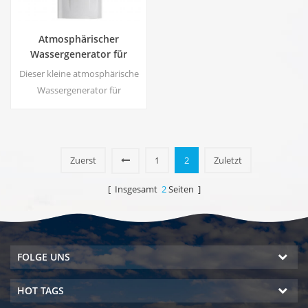
Atmosphärischer
Wassergenerator für
Wohngebäude HE-88C
Dieser kleine atmosphärische
Wassergenerator für
Wohnzwecke wird auch für
das Büro verwendet. Ausgang
für kaltes reines Wasser. LCD-
Bildschirm. Speicherkapazität:
Zuerst
1
2
Zuletzt
16 l
[ Insgesamt
2
Seiten ]
FOLGE UNS
HOT TAGS