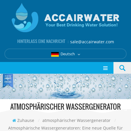
HINTERLASS EINE NACHRICHT ：
sale@accairwater.com
Deutsch
ATMOSPHÄRISCHER WASSERGENERATOR
Zuhause
/
atmosphärischer Wassergenerator
/
Atmosphärische Wassergeneratoren: Eine neue Quelle für