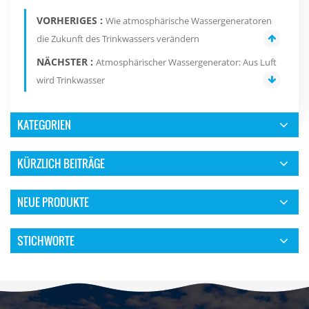
VORHERIGES :
Wie atmosphärische Wassergeneratoren
die Zukunft des Trinkwassers verändern
NÄCHSTER :
Atmosphärischer Wassergenerator: Aus Luft
wird Trinkwasser
KATEGORIEN
KÜRZLICH BEITRÄGE
NEUE PRODUKTE
STICHWORTE