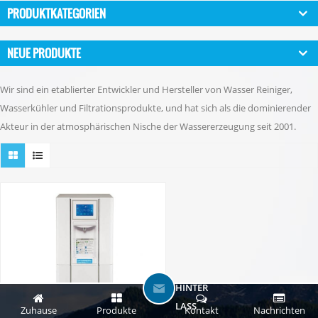
PRODUKTKATEGORIEN
NEUE PRODUKTE
Wir sind ein etablierter Entwickler und Hersteller von Wasser Reiniger,
Wasserkühler und Filtrationsprodukte, und hat sich als die dominierender
Akteur in der atmosphärischen Nische der Wassererzeugung seit 2001.
HINTER
LASS
Zuhause
Produkte
Kontakt
Nachrichten