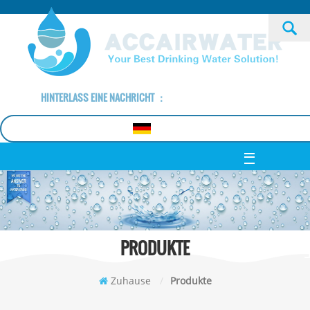
HINTERLASS EINE NACHRICHT ：
sale@accairwater.com
Deutsch
PRODUKTE
Zuhause
/
Produkte