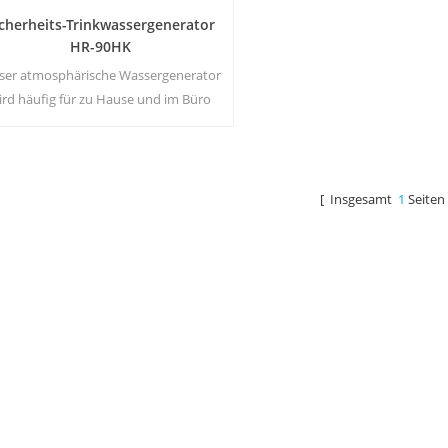
icherheits-Trinkwassergenerator
HR-90HK
ser atmosphärische Wassergenerator
ird häufig für zu Hause und im Büro
verwendet. Heiß & amp; kalte
nwasserleistung.30 Liter / Tag bei 30 ℃
& amp; 80% rF.
[ Insgesamt
1
Seiten