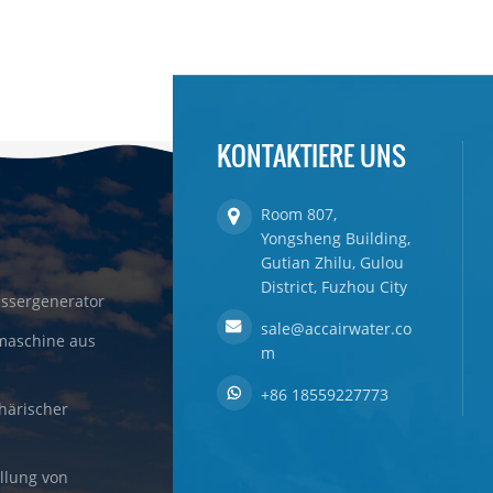
KONTAKTIERE UNS
Room 807,
Yongsheng Building,
Gutian Zhilu, Gulou
District, Fuzhou City
ssergenerator
sale@accairwater.co
maschine aus
m
+86 18559227773
härischer
llung von