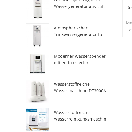
Wassergenerator aus Luft
S
HR-77M
Die
atmosphärischer
w
Trinkwassergenerator für
den Heimgebrauch hr-88c
Rei
Moderner Wasserspender
mit entionisierter
Frischatmosphäre
ZL9510W
Wasserstoffreiche
Wassermaschine DT3000A
Wasserstoffreiche
Wasserreinigungsmaschin
e DT6000A