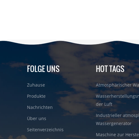
FOLGE UNS
HOT TAGS
Zuhause
Atmosphärischer Wa
Produkte
Wasserherstellungs
der Luft
Nachrichten
Industrieller atmosp
Über uns
Wassergenerator
Seitenverzeichnis
Maschine zur Herste