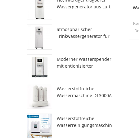
Wassergenerator aus Luft
Wa
HR-77M
Ke
atmosphärischer
Dr
Trinkwassergenerator für
E
den Heimgebrauch hr-88c
Moderner Wasserspender
mit entionisierter
Frischatmosphäre
ZL9510W
Wasserstoffreiche
Wassermaschine DT3000A
Wasserstoffreiche
Wasserreinigungsmaschin
e DT6000A