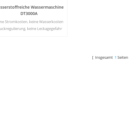
sserstoffreiche Wassermaschine
DT3000A
ine Stromkosten, keine Wasserkosten
uckregulierung, keine Leckagegefahr
nergieeinsparung und Umweltschutz
Echtzeit-Sterilisation, Energize-
Technologie Keine
Sekundärverschmutzung, kein
[ Insgesamt
1
Seiten
eigenartiger Geruch