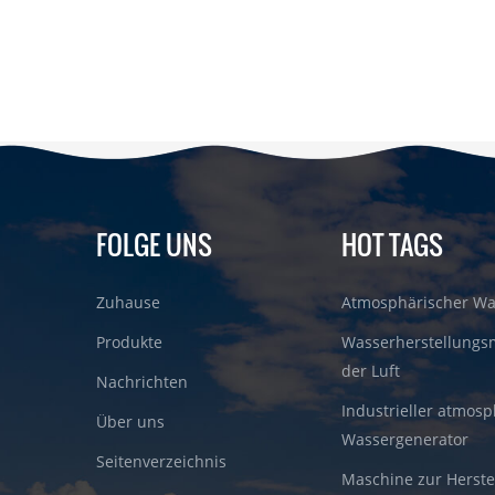
FOLGE UNS
HOT TAGS
Zuhause
Atmosphärischer Wa
Produkte
Wasserherstellungs
der Luft
Nachrichten
Industrieller atmosp
Über uns
Wassergenerator
Seitenverzeichnis
Maschine zur Herste