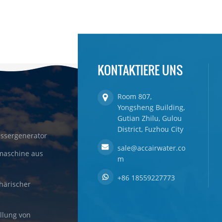
KONTAKTIERE UNS
Room 807,
Yongsheng Building,
Gutian Zhilu, Gulou
District, Fuzhou City
ssergenerator
sale@accairwater.co
maschine aus
m
+86 18559227773
härischer
llung von