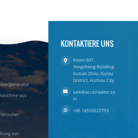
KONTAKTIERE UNS
Room 807,
Yongsheng Building,
Gutian Zhilu, Gulou
District, Fuzhou City
ssergenerator
sale@accairwater.co
maschine aus
m
+86 18559227773
härischer
llung von