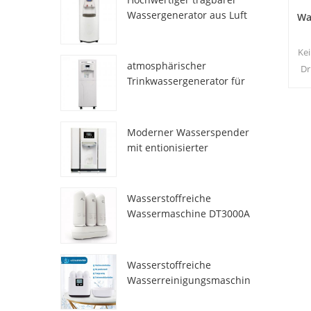
Wassergenerator aus Luft
Wa
HR-77M
Ke
atmosphärischer
Dr
Trinkwassergenerator für
E
den Heimgebrauch hr-88c
Moderner Wasserspender
mit entionisierter
Frischatmosphäre
ZL9510W
Wasserstoffreiche
Wassermaschine DT3000A
Wasserstoffreiche
Wasserreinigungsmaschin
e DT6000A