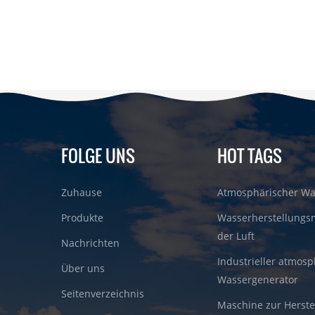
FOLGE UNS
HOT TAGS
Zuhause
Atmosphärischer Wa
Produkte
Wasserherstellungs
der Luft
Nachrichten
Industrieller atmosp
Über uns
Wassergenerator
Seitenverzeichnis
Maschine zur Herste