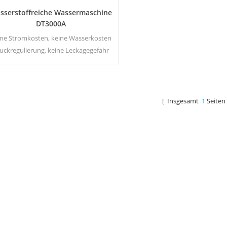
sserstoffreiche Wassermaschine
DT3000A
ine Stromkosten, keine Wasserkosten
uckregulierung, keine Leckagegefahr
nergieeinsparung und Umweltschutz
Echtzeit-Sterilisation, Energize-
Technologie Keine
Sekundärverschmutzung, kein
[ Insgesamt
1
Seiten
eigenartiger Geruch