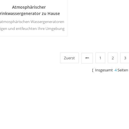
Atmosphärischer
rinkwassergenerator zu Hause
 atmosphärischen Wassergeneratoren
nigen und entfeuchten Ihre Umgebung
und machen gleichzeitig das reinste
Wasser der Erde g ein patentiertes
Mehrfachfiltrationsverfahren.
Zuerst
1
2
3
[ Insgesamt
4
Seiten