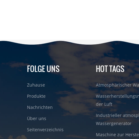
FOLGE UNS
HOT TAGS
Zuhause
Atmosphärischer Wa
Produkte
Wasserherstellungs
der Luft
Nachrichten
Industrieller atmosp
Über uns
Wassergenerator
Seitenverzeichnis
Maschine zur Herste