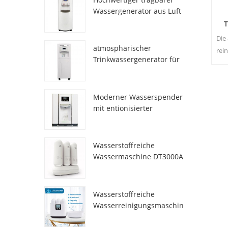
Wassergenerator aus Luft
HR-77M
T
Die
atmosphärischer
rei
Trinkwassergenerator für
den Heimgebrauch hr-88c
Moderner Wasserspender
mit entionisierter
Frischatmosphäre
ZL9510W
Wasserstoffreiche
Wassermaschine DT3000A
Wasserstoffreiche
Wasserreinigungsmaschin
e DT6000A