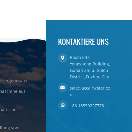
KONTAKTIERE UNS
Room 807,
Yongsheng Building,
Gutian Zhilu, Gulou
District, Fuzhou City
ssergenerator
sale@accairwater.co
maschine aus
m
+86 18559227773
härischer
llung von