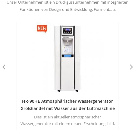
Unser Unternehmen ist ein Druckgussunternehmen mit integrierten
Funktionen von Design und Entwicklung, Formenbau,
Druckgussproduktion, Präzisionsbearbeitung und
Oberflächenbehandlung.
HR-90HE Atmosphärischer Wassergenerator
Tra
s
Großhandel mit Wasser aus der Luftmaschine
Dies ist ein aktueller atmosphärischer
Kom
s
Wassergenerator mit einem neuen Erscheinungsbild,
lor.
es kann im Grunde gesagt werden, dass es sich um
gro