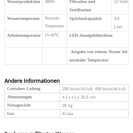
Wasserproduktion
400W
Filtration und
12 Stufe
Sterilisation
Normale
Wassertemperatur
Speicherkapazität
4,8
Temperatur
Liter
15-40℃
Arbeitstemperatur
LED-Anzeigebildschirm
Ausgabe von reinem Wasser bei
normaler Temperatur
Andere Informationen
Stück/20 Fuß
Stück/40 Fuß
Container Ladung
256
600
4
x 4
x
cm
Abmessungen
1
1
55,5
kg
Nettogewicht
28
R134a
Gas