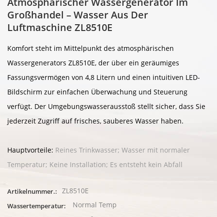
Atmosphärischer Wassergenerator Im
Großhandel – Wasser Aus Der
Luftmaschine ZL8510E
Komfort steht im Mittelpunkt des atmosphärischen
Wassergenerators ZL8510E, der über ein geräumiges
Fassungsvermögen von 4,8 Litern und einen intuitiven LED-
Bildschirm zur einfachen Überwachung und Steuerung
verfügt. Der Umgebungswasserausstoß stellt sicher, dass Sie
jederzeit Zugriff auf frisches, sauberes Wasser haben.
Hauptvorteile:
Reines Trinkwasser; Wasser mit normaler
Temperatur; Keine Installation; Es entsteht kein Abfall
ZL8510E
Artikelnummer.:
Normal Temp
Wassertemperatur: