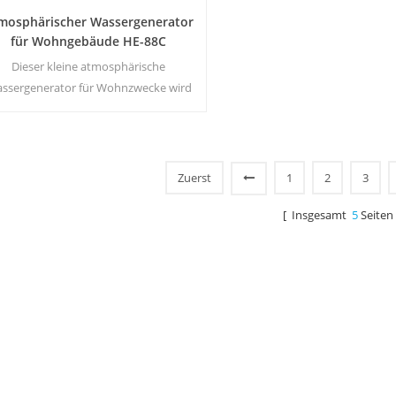
mosphärischer Wassergenerator
für Wohngebäude HE-88C
Dieser kleine atmosphärische
ssergenerator für Wohnzwecke wird
h für das Büro verwendet. Ausgang für
altes reines Wasser. LCD-Bildschirm.
Speicherkapazität: 16 l
Zuerst
1
2
3
[ Insgesamt
5
Seiten