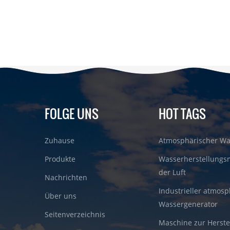
FOLGE UNS
HOT TAGS
Zuhause
Atmosphärischer Wa
Produkte
Wasserherstellungs
der Luft
Nachrichten
Industrieller atmosp
Über uns
Wassergenerator
Seitenverzeichnis
Maschine zur Herste