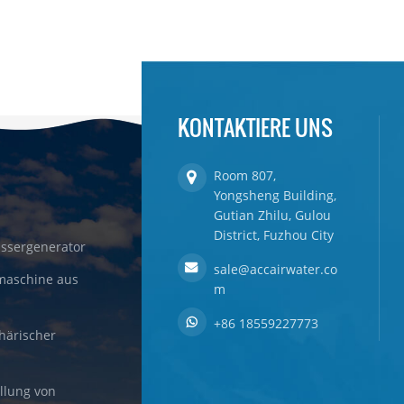
KONTAKTIERE UNS
Room 807,
Yongsheng Building,
Gutian Zhilu, Gulou
District, Fuzhou City
ssergenerator
sale@accairwater.co
maschine aus
m
+86 18559227773
härischer
llung von