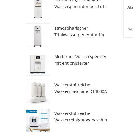
Wassergenerator aus Luft
At
HR-77M
atmosphärischer
Wa
Trinkwassergenerator für
auc
den Heimgebrauch hr-88c
k
Moderner Wasserspender
mit entionisierter
Frischatmosphäre
ZL9510W
Wasserstoffreiche
Wassermaschine DT3000A
Wasserstoffreiche
Wasserreinigungsmaschin
e DT6000A