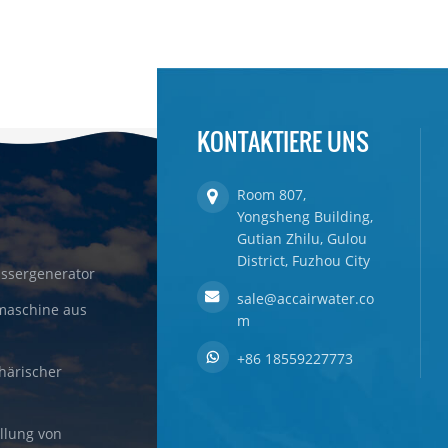
KONTAKTIERE UNS
Room 807,
Yongsheng Building,
Gutian Zhilu, Gulou
District, Fuzhou City
ssergenerator
sale@accairwater.co
maschine aus
m
+86 18559227773
härischer
llung von