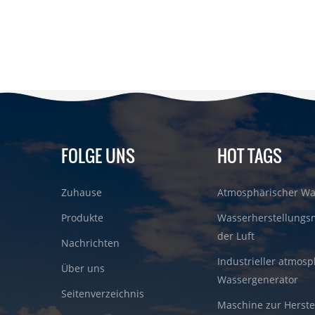
FOLGE UNS
HOT TAGS
Zuhause
Atmosphärischer Wa
Produkte
Wasserherstellungs
der Luft
Nachrichten
Industrieller atmosp
Über uns
Wassergenerator
Seitenverzeichnis
Maschine zur Herste