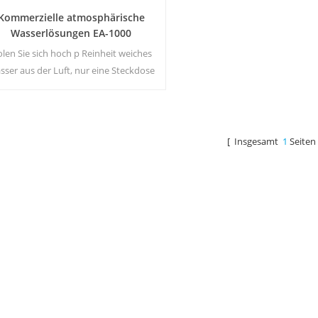
Kommerzielle atmosphärische
Wasserlösungen EA-1000
len Sie sich hoch p Reinheit weiches
sser aus der Luft, nur eine Steckdose
zum Anschließen des Generators ist
orderlich.Industrielle atmosphärische
ssergenerator geben Ihnen reich und
Sicherheit Trinkwasser!
[ Insgesamt
1
Seiten