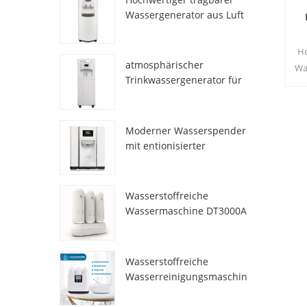
Wassergenerator aus Luft
HR-77M
Ho
atmosphärischer
Wa
Trinkwassergenerator für
den Heimgebrauch hr-88c
erf
Wa
Moderner Wasserspender
mit entionisierter
Frischatmosphäre
ZL9510W
Wasserstoffreiche
Wassermaschine DT3000A
Wasserstoffreiche
Wasserreinigungsmaschin
e DT6000A