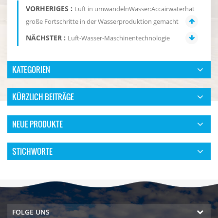
VORHERIGES :
Luft in umwandelnWasser:Accairwaterhat
große Fortschritte in der Wasserproduktion gemacht
NÄCHSTER :
Luft-Wasser-Maschinentechnologie
KATEGORIEN
KÜRZLICH BEITRÄGE
NEUE PRODUKTE
STICHWORTE
FOLGE UNS