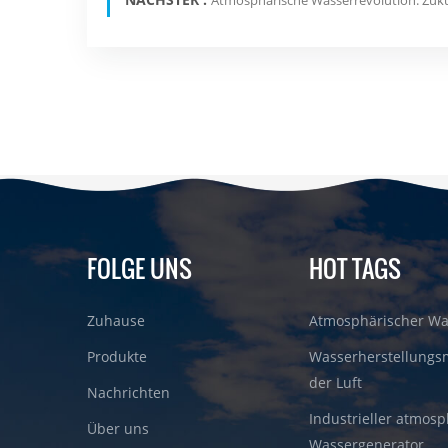
FOLGE UNS
HOT TAGS
Zuhause
Atmosphärischer Wa
Produkte
Wasserherstellungs
der Luft
Nachrichten
Industrieller atmosp
Über uns
Wassergenerator