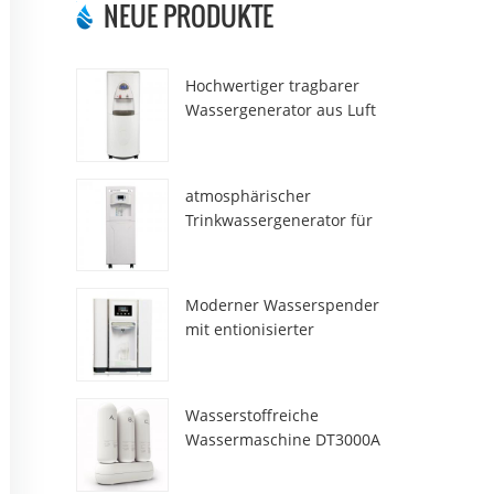
NEUE PRODUKTE
Hochwertiger tragbarer
Wassergenerator aus Luft
HR-77M
atmosphärischer
Trinkwassergenerator für
den Heimgebrauch hr-88c
Moderner Wasserspender
mit entionisierter
Frischatmosphäre ZL9510W
Wasserstoffreiche
Wassermaschine DT3000A