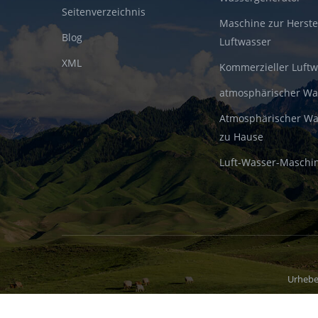
Seitenverzeichnis
Maschine zur Herste
Blog
Luftwasser
XML
Kommerzieller Luft
atmosphärischer W
Atmosphärischer Wa
zu Hause
Luft-Wasser-Maschi
Urhebe