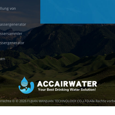
llung von
wassergenerator
assersammler
ssergenerator
nen
rrechte © © 2026 FUJIAN WANJUAN TECHNOLOGY CO.,LTD.Alle Rechte vorbe