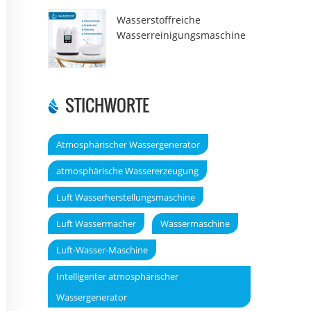
Wasserstoffreiche
Wasserreinigungsmaschine
DT6000A
STICHWORTE
Atmosphärischer Wassergenerator
atmosphärische Wassererzeugung
Luft Wasserherstellungsmaschine
Luft Wassermacher
Wassermaschine
Luft-Wasser-Maschine
Intelligenter atmosphärischer
Wassergenerator