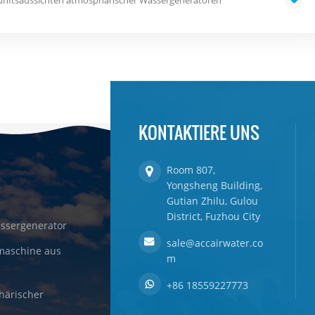
KONTAKTIERE UNS
Room 807,
Yongsheng Building,
Gutian Zhilu, Gulou
District, Fuzhou City
ssergenerator
sale@accairwater.co
maschine aus
m
+86 18559227773
härischer