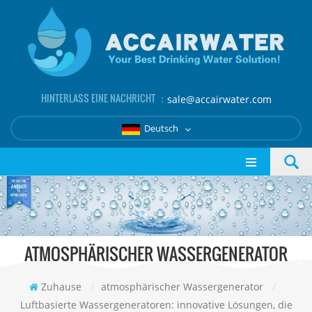
HINTERLASS EINE NACHRICHT ：
sale@accairwater.com
Deutsch
ATMOSPHÄRISCHER WASSERGENERATOR
Zuhause
/
atmosphärischer Wassergenerator
/
Luftbasierte Wassergeneratoren: innovative Lösungen, die