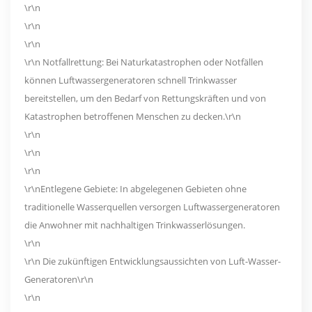
\r\n
\r\n
\r\n
\r\n Notfallrettung: Bei Naturkatastrophen oder Notfällen
können Luftwassergeneratoren schnell Trinkwasser
bereitstellen, um den Bedarf von Rettungskräften und von
Katastrophen betroffenen Menschen zu decken.\r\n
\r\n
\r\n
\r\n
\r\nEntlegene Gebiete: In abgelegenen Gebieten ohne
traditionelle Wasserquellen versorgen Luftwassergeneratoren
die Anwohner mit nachhaltigen Trinkwasserlösungen.
\r\n
\r\n Die zukünftigen Entwicklungsaussichten von Luft-Wasser-
Generatoren\r\n
\r\n