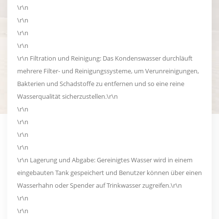
\r\n
\r\n
\r\n
\r\n
\r\n Filtration und Reinigung: Das Kondenswasser durchläuft
mehrere Filter- und Reinigungssysteme, um Verunreinigungen,
Bakterien und Schadstoffe zu entfernen und so eine reine
Wasserqualität sicherzustellen.\r\n
\r\n
\r\n
\r\n
\r\n
\r\n Lagerung und Abgabe: Gereinigtes Wasser wird in einem
eingebauten Tank gespeichert und Benutzer können über einen
Wasserhahn oder Spender auf Trinkwasser zugreifen.\r\n
\r\n
\r\n