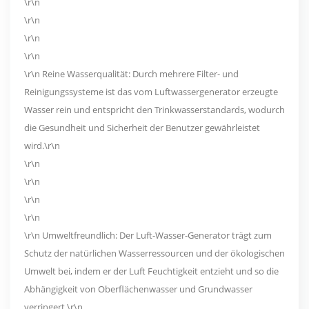
\r\n
\r\n
\r\n
\r\n
\r\n Reine Wasserqualität: Durch mehrere Filter- und
Reinigungssysteme ist das vom Luftwassergenerator erzeugte
Wasser rein und entspricht den Trinkwasserstandards, wodurch
die Gesundheit und Sicherheit der Benutzer gewährleistet
wird.\r\n
\r\n
\r\n
\r\n
\r\n
\r\n Umweltfreundlich: Der Luft-Wasser-Generator trägt zum
Schutz der natürlichen Wasserressourcen und der ökologischen
Umwelt bei, indem er der Luft Feuchtigkeit entzieht und so die
Abhängigkeit von Oberflächenwasser und Grundwasser
verringert.\r\n