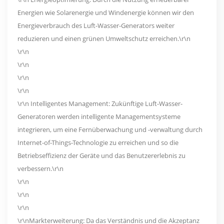
Energien wie Solarenergie und Windenergie können wir den
Energieverbrauch des Luft-Wasser-Generators weiter
reduzieren und einen grünen Umweltschutz erreichen.\r\n
\r\n
\r\n
\r\n
\r\n
\r\n Intelligentes Management: Zukünftige Luft-Wasser-
Generatoren werden intelligente Managementsysteme
integrieren, um eine Fernüberwachung und -verwaltung durch
Internet-of-Things-Technologie zu erreichen und so die
Betriebseffizienz der Geräte und das Benutzererlebnis zu
verbessern.\r\n
\r\n
\r\n
\r\n
\r\nMarkterweiterung: Da das Verständnis und die Akzeptanz