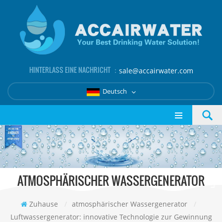
HINTERLASS EINE NACHRICHT ：
sale@accairwater.com
Deutsch
ATMOSPHÄRISCHER WASSERGENERATOR
Zuhause
/
atmosphärischer Wassergenerator
/
Luftwassergenerator: innovative Technologie zur Gewinnung