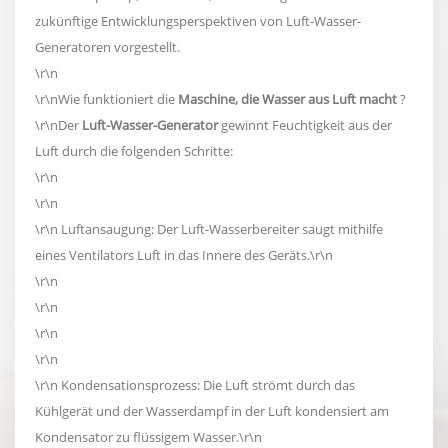
zukünftige Entwicklungsperspektiven von Luft-Wasser-
Generatoren vorgestellt.
\r\n
\r\nWie funktioniert die
Maschine, die Wasser aus Luft macht
?
\r\nDer
Luft-Wasser-Generator
gewinnt Feuchtigkeit aus der
Luft durch die folgenden Schritte:
\r\n
\r\n
\r\n Luftansaugung: Der Luft-Wasserbereiter saugt mithilfe
eines Ventilators Luft in das Innere des Geräts.\r\n
\r\n
\r\n
\r\n
\r\n
\r\n Kondensationsprozess: Die Luft strömt durch das
Kühlgerät und der Wasserdampf in der Luft kondensiert am
Kondensator zu flüssigem Wasser.\r\n