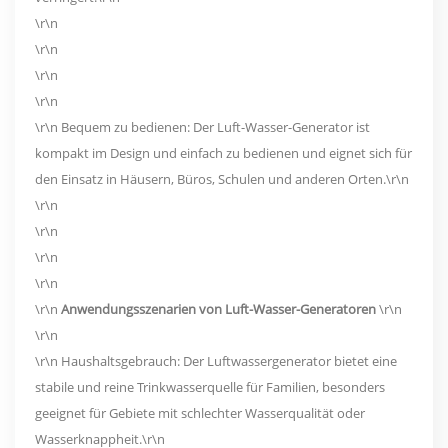
\r\n
\r\n
\r\n
\r\n
\r\n Bequem zu bedienen: Der Luft-Wasser-Generator ist
kompakt im Design und einfach zu bedienen und eignet sich für
den Einsatz in Häusern, Büros, Schulen und anderen Orten.\r\n
\r\n
\r\n
\r\n
\r\n
\r\n
Anwendungsszenarien von Luft-Wasser-Generatoren
\r\n
\r\n
\r\n Haushaltsgebrauch: Der Luftwassergenerator bietet eine
stabile und reine Trinkwasserquelle für Familien, besonders
geeignet für Gebiete mit schlechter Wasserqualität oder
Wasserknappheit.\r\n