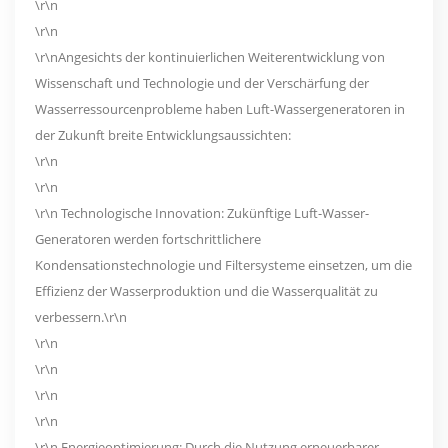
\r\n
\r\n
\r\nAngesichts der kontinuierlichen Weiterentwicklung von
Wissenschaft und Technologie und der Verschärfung der
Wasserressourcenprobleme haben Luft-Wassergeneratoren in
der Zukunft breite Entwicklungsaussichten:
\r\n
\r\n
\r\n Technologische Innovation: Zukünftige Luft-Wasser-
Generatoren werden fortschrittlichere
Kondensationstechnologie und Filtersysteme einsetzen, um die
Effizienz der Wasserproduktion und die Wasserqualität zu
verbessern.\r\n
\r\n
\r\n
\r\n
\r\n
\r\n Energieoptimierung: Durch die Nutzung erneuerbarer