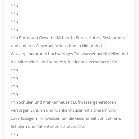
\r\n
\r\n
\r\n
\r\n
\r\n Büros und Gewerbeflächen: In Büros, Hotels, Restaurants
und anderen Gewerbeflächen können klimatisierte
Wassergeneratoren hochwertiges Trinkwasser bereitstellen und
die Mitarbeiter- und Kundenzufriedenheit verbessern.\r\n
\r\n
\r\n
\r\n
\r\n
\r\n Schulen und Krankenhäuser: Luftwassergeneratoren
versorgen Schulen und Krankenhäuser mit sicherem und
zuverlässigem Trinkwasser, um die Gesundheit von Lehrern,
Schülern und Patienten zu schützen.\r\n
\r\n