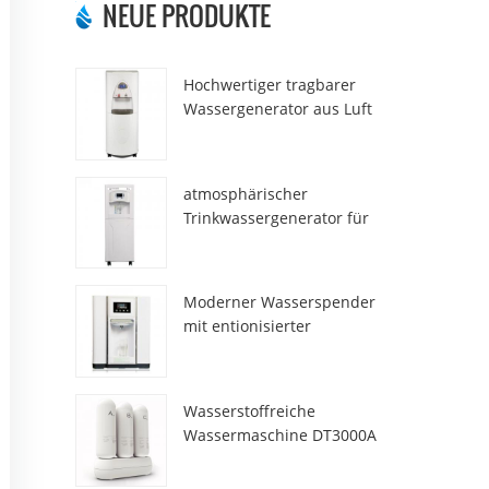
NEUE PRODUKTE
Hochwertiger tragbarer
Wassergenerator aus Luft
HR-77M
atmosphärischer
Trinkwassergenerator für
den Heimgebrauch hr-88c
Moderner Wasserspender
mit entionisierter
Frischatmosphäre ZL9510W
Wasserstoffreiche
Wassermaschine DT3000A