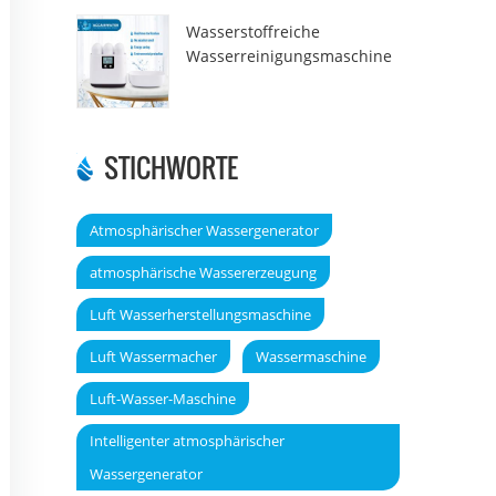
Wasserstoffreiche
Wasserreinigungsmaschine
DT6000A
STICHWORTE
Atmosphärischer Wassergenerator
atmosphärische Wassererzeugung
Luft Wasserherstellungsmaschine
Luft Wassermacher
Wassermaschine
Luft-Wasser-Maschine
Intelligenter atmosphärischer
Wassergenerator