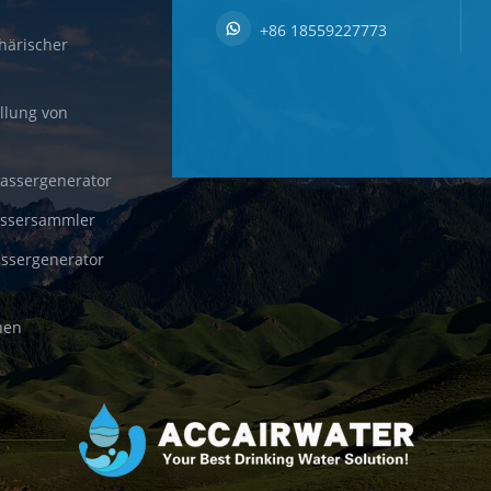
+86 18559227773
härischer
llung von
wassergenerator
assersammler
ssergenerator
nen