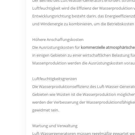
Der Betrieb des Luft-Wasser-Generators erfordert Strom
Luftfeuchtigkeit wird die Effizienz der Wasserproduktion 
Entwicklungsrichtung besteht darin, das Energieeffizienz
und Windenergie zu kombinieren, um die Betriebskosten 
Höhere Anschaffungskosten
Die Ausrüstungskosten für
kommerzielle atmosphärische
in einigen Gebieten zu einer wirtschaftlichen Belastung f
Massenproduktion werden die Ausrüstungskosten voraussi
Luftfeuchtigkeitsgrenzen
Die Wasserproduktionseffizienz des Luft-Wasser-Generat
Gebieten wie Wüsten ist die Wasserproduktion möglicherw
werden der Verbesserung der Wasserproduktionsfähigkeit
gewidmet sein.
Wartung und Verwaltung
Luft-Wassergeneratoren müssen regelmäßig gewartet werde