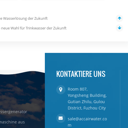
ie Wasserlösung der Zukunft
 neue Wahl für Trinkwasser der Zukunft
KONTAKTIERE UNS
Room 807,
Yongsheng Building,
Gutian Zhilu, Gulou
District, Fuzhou City
ssergenerator
sale@accairwater.co
maschine aus
m