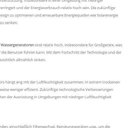
unterstützung. Insbesondere in einer Umgebung mit niedriger
verringert und der Energieverbrauch relativ hoch sein. Die zukünftige
design zu optimieren und erneuerbare Energiequellen wie Solarenergie
zu senken.
 Wassergeneratoren
sind relativ hoch, insbesondere für Großgeräte, was
ür die Benutzer führen kann. Mit dem Fortschritt der Technologie und der
chtlich allmählich sinken.
ors hängt eng mit der Luftfeuchtigkeit zusammen. In extrem trockenen
eise weniger effizient. Zukünftige technologische Verbesserungen
en der Ausrüstung in Umgebungen mit niedriger Luftfeuchtigkeit
n, einschließlich Filterwechsel, Reinigungsgeräten usw., um die