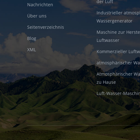
der Luft
Nachrichten
Industrieller atmosp
Über uns
Wassergenerator
Seitenverzeichnis
Maschine zur Herste
Blog
Luftwasser
XML
Kommerzieller Luft
atmosphärischer W
Atmosphärischer Wa
zu Hause
Luft-Wasser-Maschi