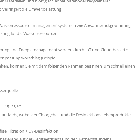
 Materialien und biologisch abbaubarer oder recycelbarer
 verringert die Umweltbelastung.
ten Wasserressourcenmanagementsystemen wie Abwärmerückgewinnung
sung für die Wasserressourcen.
erung und Energiemanagement werden durch IoT und Cloud-basierte
 Anpassungsvorschlag (Beispiel)
iehen, können Sie mit dem folgenden Rahmen beginnen, um schnell einen
sserquelle
t, 15–25 °C
erstandards, wobei der Chlorgehalt und die Desinfektionsnebenprodukte
ge Filtration + UV-Desinfektion
t basierend auf der Geräteeffizienz und den Betriebsstunden)