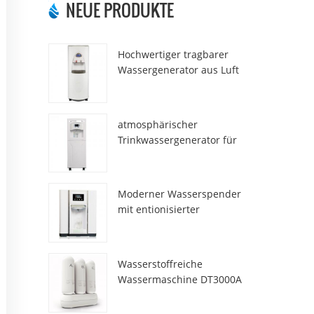
NEUE PRODUKTE
Hochwertiger tragbarer
Wassergenerator aus Luft
HR-77M
atmosphärischer
Trinkwassergenerator für
den Heimgebrauch hr-88c
Moderner Wasserspender
mit entionisierter
Frischatmosphäre ZL9510W
Wasserstoffreiche
Wassermaschine DT3000A