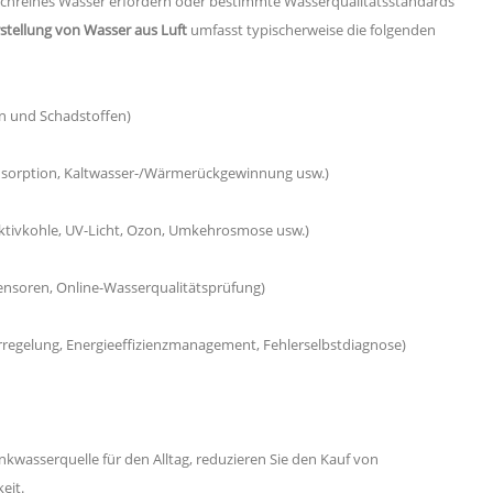
chreines Wasser erfordern oder bestimmte Wasserqualitätsstandards
stellung von Wasser aus Luft
umfasst typischerweise die folgenden
ln und Schadstoffen)
sorption, Kaltwasser-/Wärmerückgewinnung usw.)
ktivkohle, UV-Licht, Ozon, Umkehrosmose usw.)
nsoren, Online-Wasserqualitätsprüfung)
rregelung, Energieeffizienzmanagement, Fehlerselbstdiagnose)
inkwasserquelle für den Alltag, reduzieren Sie den Kauf von
eit.