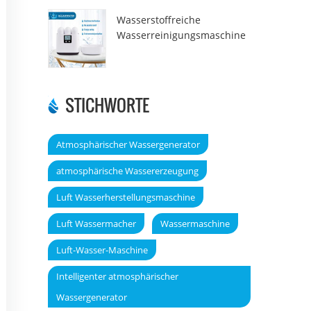
Wasserstoffreiche
Wasserreinigungsmaschine
DT6000A
STICHWORTE
Atmosphärischer Wassergenerator
atmosphärische Wassererzeugung
Luft Wasserherstellungsmaschine
Luft Wassermacher
Wassermaschine
Luft-Wasser-Maschine
Intelligenter atmosphärischer
Wassergenerator