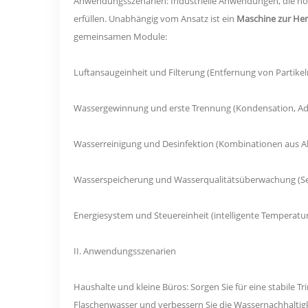
Anwendungsszenarien: Industrielle Anwendungen, die ho
erfüllen. Unabhängig vom Ansatz ist ein
Maschine zur Her
gemeinsamen Module:
Luftansaugeinheit und Filterung (Entfernung von Partike
Wassergewinnung und erste Trennung (Kondensation, Ad
Wasserreinigung und Desinfektion (Kombinationen aus A
Wasserspeicherung und Wasserqualitätsüberwachung (Se
Energiesystem und Steuereinheit (intelligente Temperatu
II. Anwendungsszenarien
Haushalte und kleine Büros: Sorgen Sie für eine stabile Tr
Flaschenwasser und verbessern Sie die Wassernachhaltigk