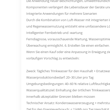
Die Anwendung neuer Beschichtungen, umweltfreundlicher
Komponenten verlängert die Lebensdauer der Geräte und
Integrierte Anwendungen für mehrere Szenarien
Durch die Kombination von Luft-Wasser mit integrier
und Regenwassernutzung entsteht eine umfassendere Lö
Intelligenter Fernbetrieb und -wartung
Ferndiagnose, vorausschauende Wartung, Wasseroptimi
Überwachung ermöglicht. 6. Erstellen Sie einen einfachen
Wenn Sie einen Kauf oder eine Anpassung in Erwägung z
vorläufigen Vorschlag zu entwickeln:
Zweck: Tägliches Trinkwasser für den Haushalt + Ersatzwa
Wasserproduktionsbedarf: 20–30 Liter pro Tag
Umgebungsbedingungen: 40–60 % relative Luftfeuchtigkei
Wasserqualitätsziel: Einhaltung der örtlichen Trinkwass
innerhalb akzeptabler Grenzen bleiben müssen
Technischer Ansatz: Kondenswassererzeugung + mehrstufi
Ziel für den Energieverbrauch: ≤ 2 kWh pro Tag (geschätz