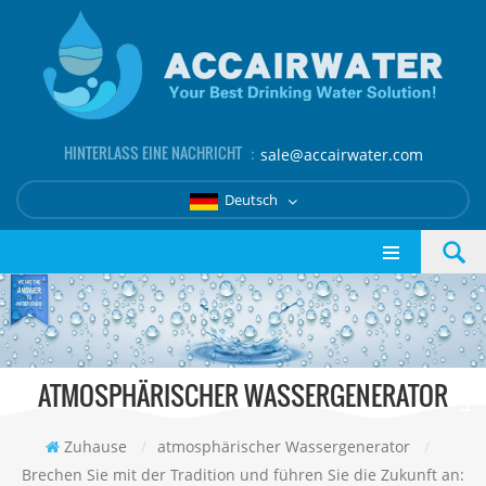
HINTERLASS EINE NACHRICHT ：
sale@accairwater.com
Deutsch
ATMOSPHÄRISCHER WASSERGENERATOR
Zuhause
/
atmosphärischer Wassergenerator
/
Brechen Sie mit der Tradition und führen Sie die Zukunft an: