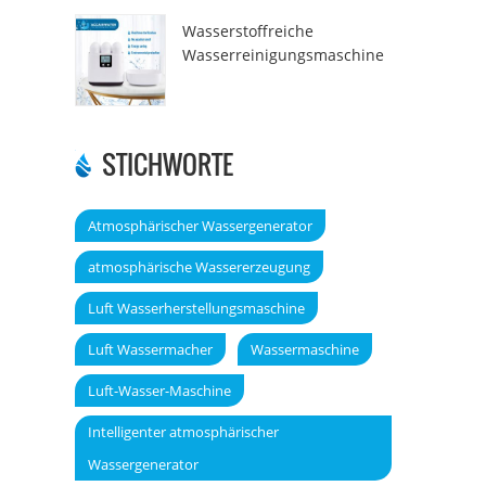
Wasserstoffreiche
Wasserreinigungsmaschine
DT6000A
STICHWORTE
Atmosphärischer Wassergenerator
atmosphärische Wassererzeugung
Luft Wasserherstellungsmaschine
Luft Wassermacher
Wassermaschine
Luft-Wasser-Maschine
Intelligenter atmosphärischer
Wassergenerator