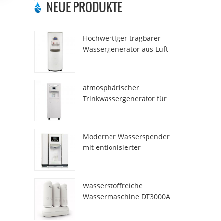
NEUE PRODUKTE
Hochwertiger tragbarer
Wassergenerator aus Luft
HR-77M
atmosphärischer
Trinkwassergenerator für
den Heimgebrauch hr-88c
Moderner Wasserspender
mit entionisierter
Frischatmosphäre ZL9510W
Wasserstoffreiche
Wassermaschine DT3000A