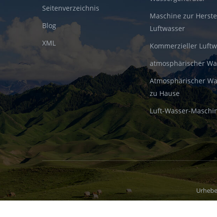
Seitenverzeichnis
Maschine zur Herste
Blog
Luftwasser
XML
Kommerzieller Luft
atmosphärischer W
Atmosphärischer Wa
zu Hause
Luft-Wasser-Maschi
Urhebe