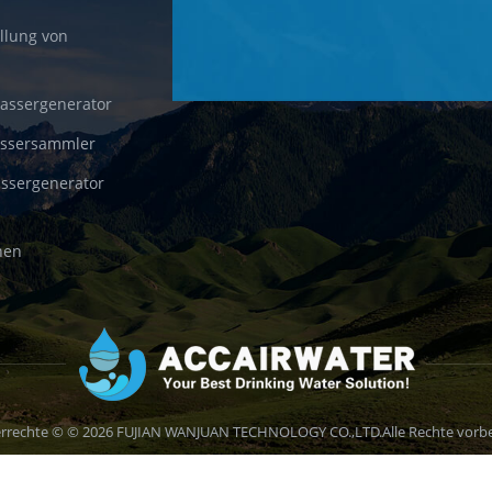
llung von
wassergenerator
assersammler
ssergenerator
nen
rrechte © © 2026 FUJIAN WANJUAN TECHNOLOGY CO.,LTD.Alle Rechte vorbe