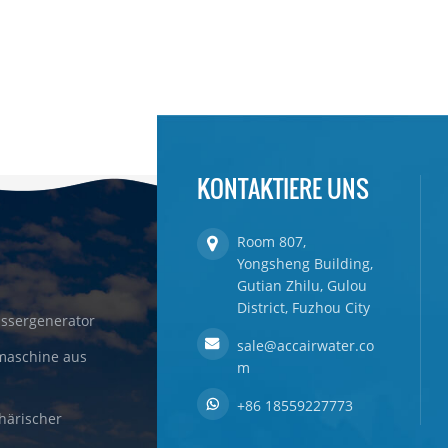
KONTAKTIERE UNS
Room 807,
Yongsheng Building,
Gutian Zhilu, Gulou
District, Fuzhou City
ssergenerator
sale@accairwater.co
maschine aus
m
+86 18559227773
härischer