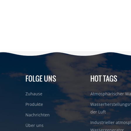
FOLGE UNS
HOT TAGS
Zuhause
Atmosphärischer Wa
Produkte
Wasserherstellungs
der Luft
Nachrichten
Industrieller atmosp
Über uns
Wassergenerator