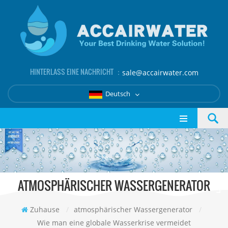
HINTERLASS EINE NACHRICHT ：
sale@accairwater.com
Deutsch
ATMOSPHÄRISCHER WASSERGENERATOR
Zuhause
/
atmosphärischer Wassergenerator
/
Wie man eine globale Wasserkrise vermeidet