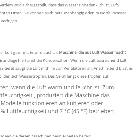
erdem wird sichergestellt, dass das Wasser unbedenklich ist. Luft-
chten Orten. Sie können auch netzunabhängig oder im Notfall Wasser
e verfügen.
er Luft gewinnt. Es wird auch als
Maschine, die aus Luft Wasser macht
Grundlage hierfür ist die Kondensation. Wenn die Luft ausreichend kalt
s Gerät saugt die Luft mithilfe von Ventilatoren an. Anschließend bläst es
bilden sich Wassertropfen. Das Gerät fängt diese Tropfen auf.
ten, wenn die Luft warm und feucht ist. Zum
ftfeuchtigkeit
, produziert die Maschine das
e Modelle funktionieren an kühleren oder
% Luftfeuchtigkeit und 7 °C (45 °F) betrieben
e Ideen
die diesen Maschinen beim Arbeiten helfen: