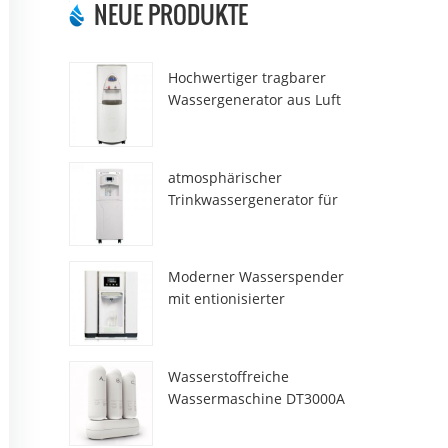
NEUE PRODUKTE
Hochwertiger tragbarer
Wassergenerator aus Luft
HR-77M
atmosphärischer
Trinkwassergenerator für
den Heimgebrauch hr-88c
Moderner Wasserspender
mit entionisierter
Frischatmosphäre ZL9510W
Wasserstoffreiche
Wassermaschine DT3000A