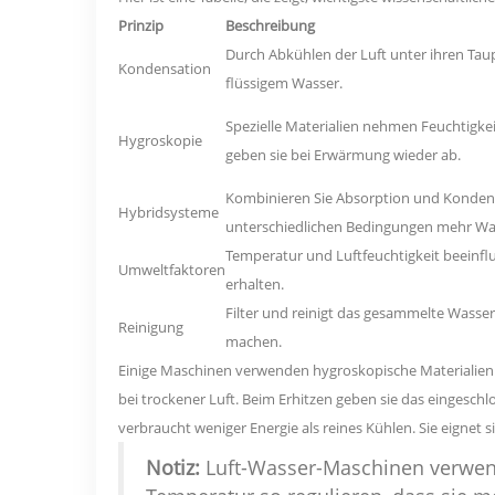
Prinzip
Beschreibung
Durch Abkühlen der Luft unter ihren Ta
Kondensation
flüssigem Wasser.
Spezielle Materialien nehmen Feuchtigkei
Hygroskopie
geben sie bei Erwärmung wieder ab.
Kombinieren Sie Absorption und Konden
Hybridsysteme
unterschiedlichen Bedingungen mehr Was
Temperatur und Luftfeuchtigkeit beeinflu
Umweltfaktoren
erhalten.
Filter
und reinigt das gesammelte Wasser,
Reinigung
machen.
Einige Maschinen verwenden
hygroskopische Materialie
bei trockener Luft. Beim Erhitzen geben sie das eingesc
verbraucht weniger Energie als reines Kühlen. Sie eignet si
Notiz:
Luft-Wasser-Maschinen verw