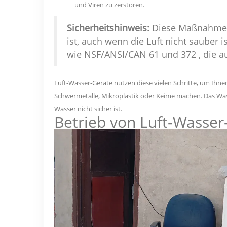
und Viren zu zerstören.
Sicherheitshinweis:
Diese Maßnahmen 
ist, auch wenn die Luft nicht sauber i
wie
NSF/ANSI/CAN 61 und 372
, die 
Luft-Wasser-Geräte nutzen diese vielen Schritte, um Ihnen
Schwermetalle, Mikroplastik oder Keime machen. Das Wasse
Wasser nicht sicher ist.
Betrieb von Luft-Wasse