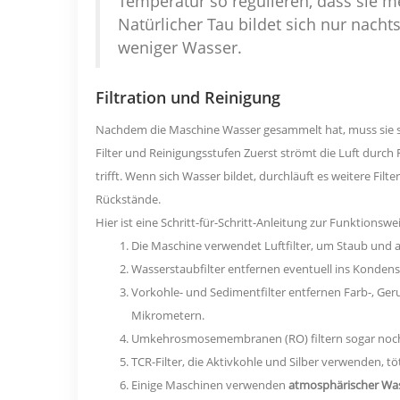
Temperatur so regulieren, dass sie m
Natürlicher Tau bildet sich nur nachts
weniger Wasser.
Filtration und Reinigung
Nachdem die Maschine Wasser gesammelt hat, muss sie sic
Filter und Reinigungsstufen
Zuerst strömt die Luft durch 
trifft. Wenn sich Wasser bildet, durchläuft es weitere Fi
Rückstände.
Hier ist eine Schritt-für-Schritt-Anleitung zur Funktionsw
Die Maschine verwendet Luftfilter, um Staub und and
Wasserstaubfilter entfernen eventuell ins Konden
Vorkohle- und Sedimentfilter entfernen Farb-, Ger
Mikrometern.
Umkehrosmosemembranen (RO) filtern sogar noch k
TCR-Filter, die Aktivkohle und Silber verwenden, 
Einige Maschinen verwenden
atmosphärischer Was