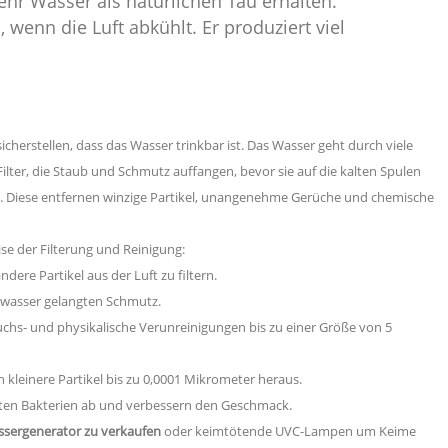
ehr Wasser als natürlichen Tau erhalten.
, wenn die Luft abkühlt. Er produziert viel
herstellen, dass das Wasser trinkbar ist. Das Wasser geht durch
viele
Filter, die Staub und Schmutz auffangen, bevor sie auf die kalten Spulen
lter. Diese entfernen winzige Partikel, unangenehme Gerüche und chemische
eise der Filterung und Reinigung:
ere Partikel aus der Luft zu filtern.
swasser gelangten Schmutz.
uchs- und physikalische Verunreinigungen bis zu einer Größe von 5
leinere Partikel bis zu 0,0001 Mikrometer heraus.
töten Bakterien ab und verbessern den Geschmack.
sergenerator zu verkaufen
oder
keimtötende UVC-Lampen
um Keime