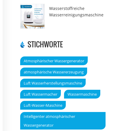
Wasserstoffreiche
Wasserreinigungsmaschine
DT6000A
STICHWORTE
Atmosphärischer Wassergenerator
atmosphärische Wassererzeugung
Luft Wasserherstellungsmaschine
Luft Wassermacher
Wassermaschine
Luft-Wasser-Maschine
Intelligenter atmosphärischer
Wassergenerator