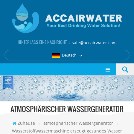
HINTERLASS EINE NACHRICHT ：
sale@accairwater.com
Deutsch
ATMOSPHÄRISCHER WASSERGENERATOR
Zuhause
/
atmosphärischer Wassergenerator
/
Wasserstoffwassermaschine erzeugt gesundes Wasser