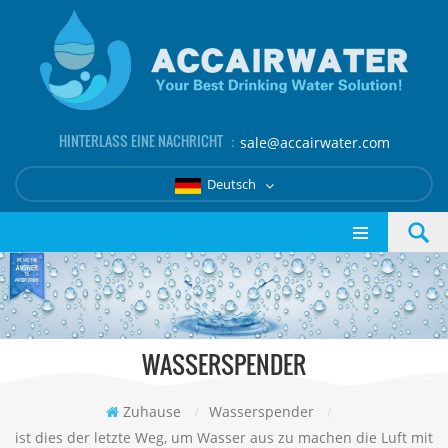
HINTERLASS EINE NACHRICHT ：
sale@accairwater.com
Deutsch
WASSERSPENDER
Zuhause
/
Wasserspender
/
ist dies der letzte Weg, um Wasser aus zu machen die Luft mit