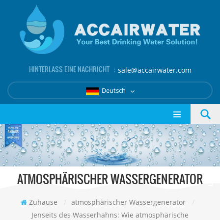
HINTERLASS EINE NACHRICHT ：
sale@accairwater.com
Deutsch
ATMOSPHÄRISCHER WASSERGENERATOR
Zuhause
/
atmosphärischer Wassergenerator
/
Jenseits des Wasserhahns: Wie atmosphärische