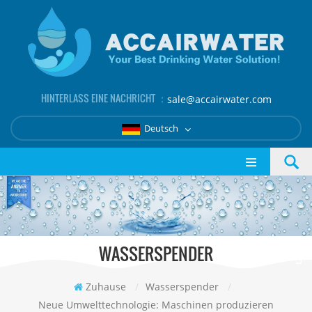
HINTERLASS EINE NACHRICHT ：
sale@accairwater.com
Deutsch
WASSERSPENDER
Zuhause
/
Wasserspender
/
Neue Umwelttechnologie: Maschinen produzieren